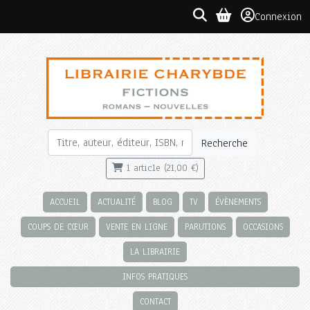
Connexion
Recherche
1 article (21,00 €)
ACCUEIL
ACTUALITÉ
BLOG
TV
ÉVÈNEMENTS
COUPS DE CŒUR
VENTE EN LIGNE
PARUTIONS
OCCASIONS
LA LIBRAIRIE
INFOS PRATIQUES
CONTACT