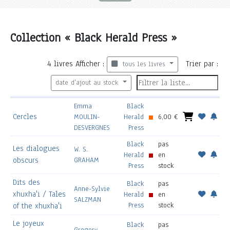
Collection « Black Herald Press »
4
livres
Afficher :
Trier par :
tous les livres
date d'ajout au stock
Emma
Black
Cercles
MOULIN-
Herald
6,00 €
DESVERGNES
Press
Black
pas
Les dialogues
W. S.
Herald
en
obscurs
GRAHAM
Press
stock
Dits des
Black
pas
Anne-Sylvie
xhuxha'i / Tales
Herald
en
SALZMAN
Press
stock
of the xhuxha'i
Le joyeux
Black
pas
Gregory