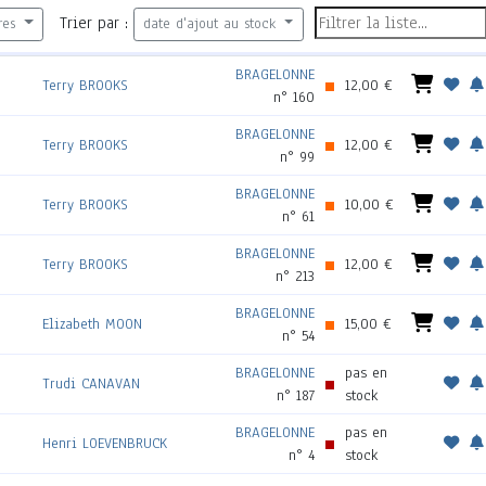
Trier par :
res
date d'ajout au stock
BRAGELONNE
Terry BROOKS
12,00 €
n° 160
BRAGELONNE
Terry BROOKS
12,00 €
n° 99
BRAGELONNE
Terry BROOKS
10,00 €
n° 61
BRAGELONNE
Terry BROOKS
12,00 €
n° 213
BRAGELONNE
Elizabeth MOON
15,00 €
n° 54
BRAGELONNE
pas en
Trudi CANAVAN
n° 187
stock
BRAGELONNE
pas en
Henri LOEVENBRUCK
n° 4
stock