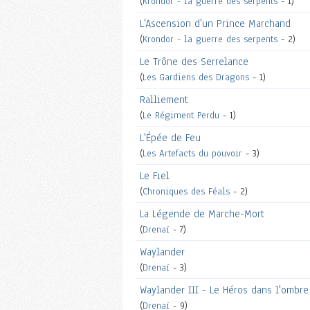
(
Krondor - la guerre des serpents
- 1)
L'Ascension d'un Prince Marchand
(
Krondor - la guerre des serpents
- 2)
Le Trône des Serrelance
(
Les Gardiens des Dragons
- 1)
Ralliement
(
Le Régiment Perdu
- 1)
L'Épée de Feu
(
Les Artefacts du pouvoir
- 3)
Le Fiel
(
Chroniques des Féals
- 2)
La Légende de Marche-Mort
(
Drenaï
- 7)
Waylander
(
Drenaï
- 3)
Waylander III - Le Héros dans l'ombre
(
Drenaï
- 9)