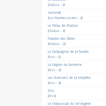
(
Gallica
- 1)
Sassinak
(
Les Planètes pirates
- 1)
Le Fléau de Chalion
(
Chalion
- 1)
Paladin des Âmes
(
Chalion
- 2)
La Compagnie de la foudre
(
Orcs
- 1)
La Légion du tonnerre
(
Orcs
- 2)
Les Guerriers de la tempête
(
Orcs
- 3)
Orcs
(
Orcs
)
Le Crépuscule du Vif-Argent