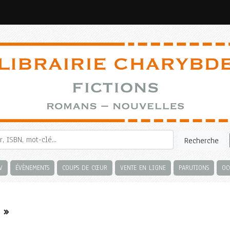
Recherche
V
ÉVÈNEMENTS
COUPS DE CŒUR
VENTE EN LIGNE
PARUTIONS
OC
 »