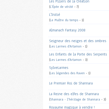
Les Piliers de la Création
(
L'Épée de vérité
- 7)
L'Initié
(
Le Maître du temps
- 1)
Almanach Fantasy 2008
Seigneur des neiges et des ombres
(
Les Larmes d'Artamon
- 1)
Les Enfants de la Porte des Serpents
(
Les Larmes d'Artamon
- 3)
SylveLarmes
(
Les légendes des Raven
- 1)
Le Premier Roi de Shannara
La Reine des elfes de Shannara
(
Shannara - l'héritage de Shannara
- 3)
Royaume magique à vendre !