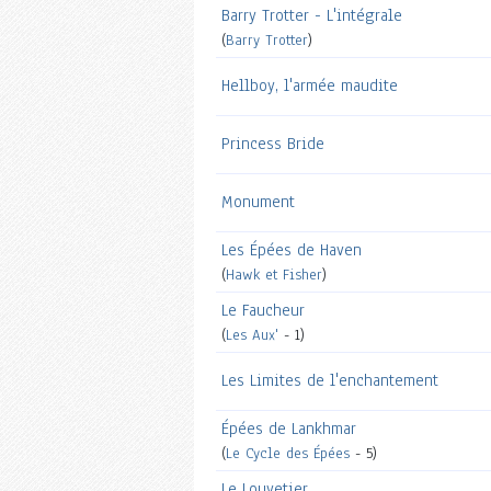
Barry Trotter - L'intégrale
(
Barry Trotter
)
Hellboy, l'armée maudite
Princess Bride
Monument
Les Épées de Haven
(
Hawk et Fisher
)
Le Faucheur
(
Les Aux'
- 1)
Les Limites de l'enchantement
Épées de Lankhmar
(
Le Cycle des Épées
- 5)
Le Louvetier