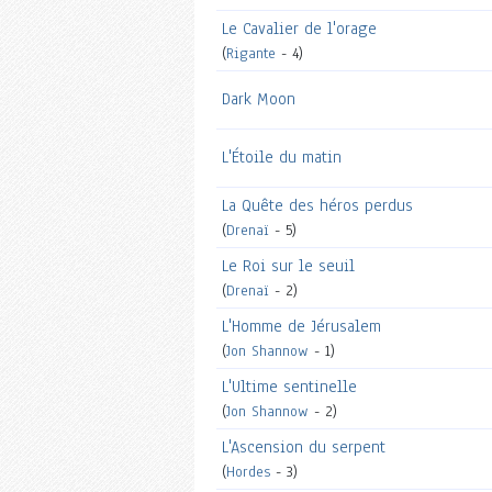
Le Cavalier de l'orage
(
Rigante
- 4)
Dark Moon
L'Étoile du matin
La Quête des héros perdus
(
Drenaï
- 5)
Le Roi sur le seuil
(
Drenaï
- 2)
L'Homme de Jérusalem
(
Jon Shannow
- 1)
L'Ultime sentinelle
(
Jon Shannow
- 2)
L'Ascension du serpent
(
Hordes
- 3)