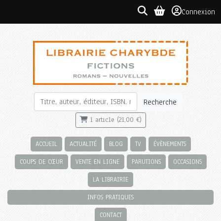
Connexion
Recherche
1 article (21,00 €)
ACCUEIL
ACTUALITÉ
BLOG
TV
ÉVÈNEMENTS
COUPS DE CŒUR
VENTE EN LIGNE
PARUTIONS
OCCASIONS
LA LIBRAIRIE
INFOS PRATIQUES
CONTACT