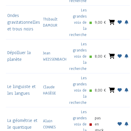
recherche
Les
Ondes
grandes
Thibault
gravitationnelles
voix de
9,00 €
DAMOUR
la
et trous noirs
recherche
Les
grandes
Dépolluer la
Jean
voix de
8,00 €
planète
WEISSENBACH
la
recherche
Les
grandes
Le linguiste et
Claude
voix de
8,00 €
les langues
HAGÈGE
la
recherche
Les
grandes
pas
La géométrie et
Alain
voix de
en
le quantique
CONNES
la
stock