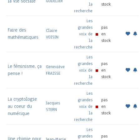
la vie sociale
GODELIER
la
stock
recherche
Les
grandes
pas
Faire des
Claire
voix de
en
mathématiques
VOISIN
la
stock
recherche
Les
grandes
pas
Le féminisme, ça
Geneviève
voix de
en
pense !
FRAISSE
la
stock
recherche
Les
La cryptologie
grandes
pas
Jacques
au coeur du
voix de
en
STERN
la
stock
numérique
recherche
Les
grandes
pas
Une chimie pour
Jean-Marie