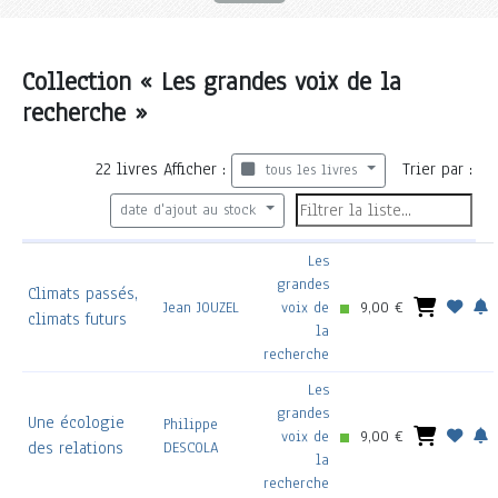
Collection « Les grandes voix de la
recherche »
22
livres
Afficher :
Trier par :
tous les livres
date d'ajout au stock
Les
grandes
Climats passés,
Jean JOUZEL
voix de
9,00 €
climats futurs
la
recherche
Les
grandes
Une écologie
Philippe
voix de
9,00 €
des relations
DESCOLA
la
recherche