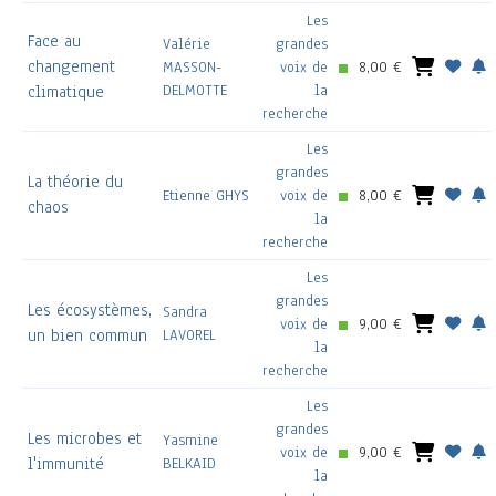
Les
Face au
Valérie
grandes
changement
MASSON-
voix de
8,00 €
DELMOTTE
la
climatique
recherche
Les
grandes
La théorie du
Etienne GHYS
voix de
8,00 €
chaos
la
recherche
Les
grandes
Les écosystèmes,
Sandra
voix de
9,00 €
un bien commun
LAVOREL
la
recherche
Les
grandes
Les microbes et
Yasmine
voix de
9,00 €
l'immunité
BELKAID
la