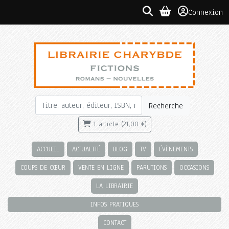
Connexion
Recherche
1 article (21,00 €)
ACCUEIL
ACTUALITÉ
BLOG
TV
ÉVÈNEMENTS
COUPS DE CŒUR
VENTE EN LIGNE
PARUTIONS
OCCASIONS
LA LIBRAIRIE
INFOS PRATIQUES
CONTACT