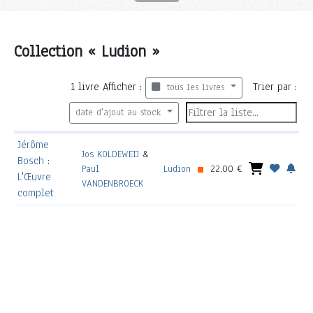
Collection « Ludion »
1
livre
Afficher :
Trier par :
tous les livres
date d'ajout au stock
Jérôme
Jos KOLDEWEIJ
&
Bosch :
Paul
Ludion
22,00 €
L'Œuvre
VANDENBROECK
complet