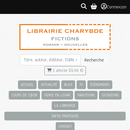
Connexion
Recherche
1 article (21,00 €)
ACCUEIL
ACTUALITÉ
BLOG
TV
ÉVÈNEMENTS
COUPS DE CŒUR
VENTE EN LIGNE
PARUTIONS
OCCASIONS
LA LIBRAIRIE
INFOS PRATIQUES
CONTACT