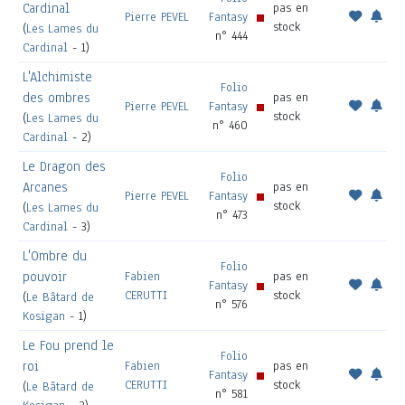
Cardinal
pas en
Pierre PEVEL
Fantasy
stock
(
Les Lames du
n° 444
Cardinal
- 1)
L'Alchimiste
Folio
des ombres
pas en
Pierre PEVEL
Fantasy
stock
(
Les Lames du
n° 460
Cardinal
- 2)
Le Dragon des
Folio
Arcanes
pas en
Pierre PEVEL
Fantasy
stock
(
Les Lames du
n° 473
Cardinal
- 3)
L'Ombre du
Folio
pouvoir
Fabien
pas en
Fantasy
CERUTTI
stock
(
Le Bâtard de
n° 576
Kosigan
- 1)
Le Fou prend le
Folio
roi
Fabien
pas en
Fantasy
CERUTTI
stock
(
Le Bâtard de
n° 581