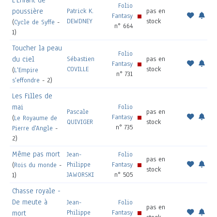
L'Enfant de
Folio
poussière
Patrick K.
pas en
Fantasy
DEWDNEY
stock
(
Cycle de Syffe
-
n° 664
1)
Toucher la peau
Folio
du ciel
Sébastien
pas en
Fantasy
COVILLE
stock
(
L'Empire
n° 731
s'effondre
- 2)
Les Filles de
mai
Folio
Pascale
pas en
Fantasy
(
Le Royaume de
QUIVIGER
stock
n° 735
Pierre d'Angle
-
2)
Même pas mort
Jean-
Folio
pas en
Philippe
Fantasy
(
Rois du monde
-
stock
JAWORSKI
n° 505
1)
Chasse royale -
De meute à
Jean-
Folio
pas en
Philippe
Fantasy
mort