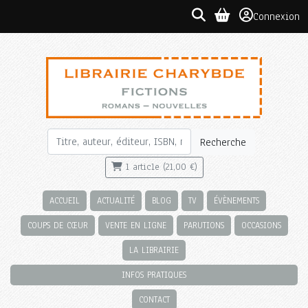
Connexion
Recherche
1 article (21,00 €)
ACCUEIL
ACTUALITÉ
BLOG
TV
ÉVÈNEMENTS
COUPS DE CŒUR
VENTE EN LIGNE
PARUTIONS
OCCASIONS
LA LIBRAIRIE
INFOS PRATIQUES
CONTACT