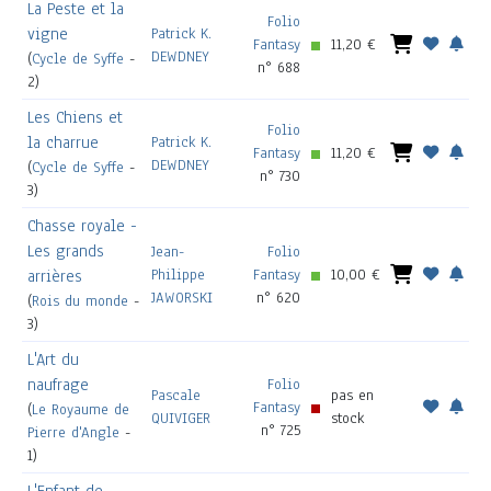
La Peste et la
Folio
vigne
Patrick K.
Fantasy
11,20 €
DEWDNEY
(
Cycle de Syffe
-
n° 688
2)
Les Chiens et
Folio
la charrue
Patrick K.
Fantasy
11,20 €
DEWDNEY
(
Cycle de Syffe
-
n° 730
3)
Chasse royale -
Les grands
Jean-
Folio
Philippe
Fantasy
10,00 €
arrières
JAWORSKI
n° 620
(
Rois du monde
-
3)
L'Art du
naufrage
Folio
Pascale
pas en
Fantasy
(
Le Royaume de
QUIVIGER
stock
n° 725
Pierre d'Angle
-
1)