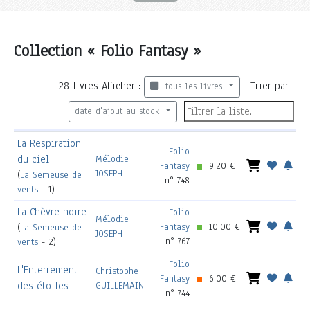
Collection « Folio Fantasy »
28
livres
Afficher :
Trier par :
tous les livres
date d'ajout au stock
La Respiration
Folio
du ciel
Mélodie
Fantasy
9,20 €
JOSEPH
(
La Semeuse de
n° 748
vents
- 1)
La Chèvre noire
Folio
Mélodie
Fantasy
10,00 €
(
La Semeuse de
JOSEPH
n° 767
vents
- 2)
Folio
L'Enterrement
Christophe
Fantasy
6,00 €
des étoiles
GUILLEMAIN
n° 744