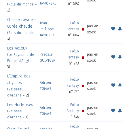
stock
JAWORSKI
n° 592
(
Rois du monde
-
2)
Chasse royale -
Jean-
Folio
Curée chaude
pas en
Philippe
Fantasy
stock
(
Rois du monde
-
JAWORSKI
n° 684
4)
Les Adieux
Folio
Pascale
pas en
(
Le Royaume de
Fantasy
QUIVIGER
stock
Pierre d'Angle
-
n° 743
3)
L'Empire des
Folio
abysses
Adrien
pas en
Fantasy
TOMAS
stock
(
Vaisseau
n° 747
d'Arcane
- 2)
Les Hurleuses
Folio
Adrien
pas en
Fantasy
(
Vaisseau
TOMAS
stock
n° 746
d'Arcane
- 1)
Folio
Quand vient la