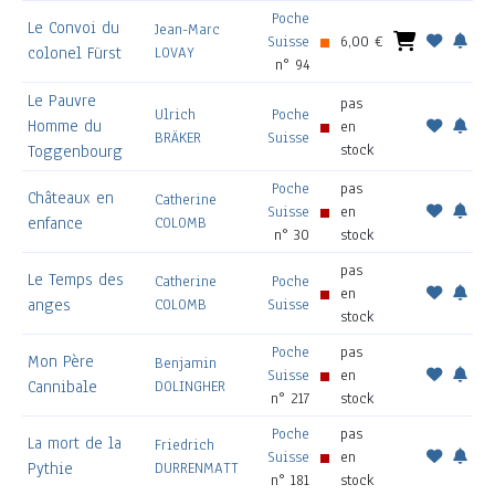
Poche
Le Convoi du
Jean-Marc
Suisse
6,00 €
colonel Fürst
LOVAY
n° 94
Le Pauvre
pas
Ulrich
Poche
Homme du
en
BRÄKER
Suisse
stock
Toggenbourg
Poche
pas
Châteaux en
Catherine
Suisse
en
enfance
COLOMB
n° 30
stock
pas
Le Temps des
Catherine
Poche
en
anges
COLOMB
Suisse
stock
Poche
pas
Mon Père
Benjamin
Suisse
en
Cannibale
DOLINGHER
n° 217
stock
Poche
pas
La mort de la
Friedrich
Suisse
en
Pythie
DURRENMATT
n° 181
stock