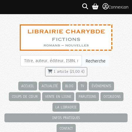
Connexion
Recherche
1 article (21,00 €)
ACCUEIL
ACTUALITÉ
BLOG
TV
ÉVÈNEMENTS
COUPS DE CŒUR
VENTE EN LIGNE
PARUTIONS
OCCASIONS
LA LIBRAIRIE
INFOS PRATIQUES
CONTACT