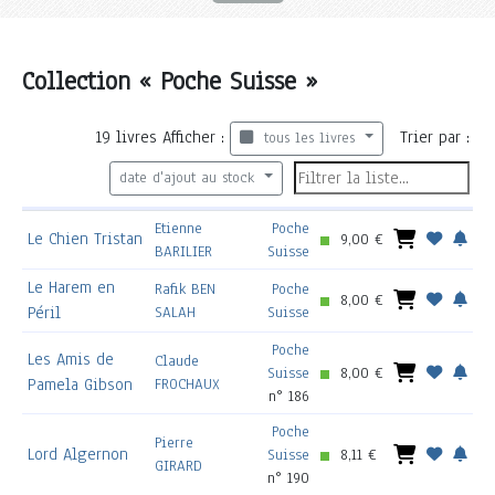
Collection « Poche Suisse »
19
livres
Afficher :
Trier par :
tous les livres
date d'ajout au stock
Etienne
Poche
Le Chien Tristan
9,00 €
BARILIER
Suisse
Le Harem en
Rafik BEN
Poche
8,00 €
Péril
SALAH
Suisse
Poche
Les Amis de
Claude
Suisse
8,00 €
Pamela Gibson
FROCHAUX
n° 186
Poche
Pierre
Lord Algernon
Suisse
8,11 €
GIRARD
n° 190