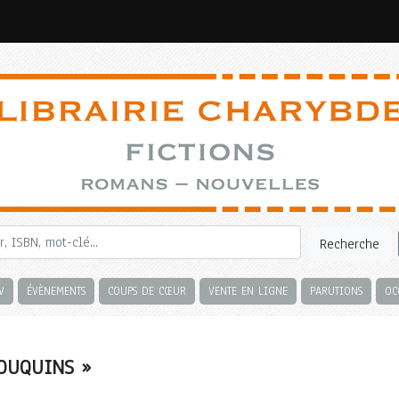
Recherche
V
ÉVÈNEMENTS
COUPS DE CŒUR
VENTE EN LIGNE
PARUTIONS
OC
BOUQUINS »