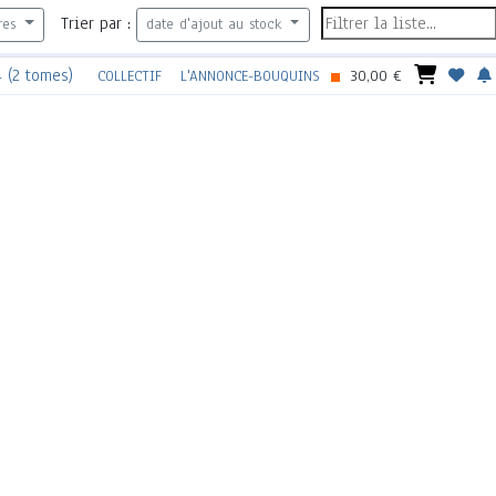
Trier par :
res
date d'ajout au stock
4 (2 tomes)
COLLECTIF
L'ANNONCE-BOUQUINS
30,00 €