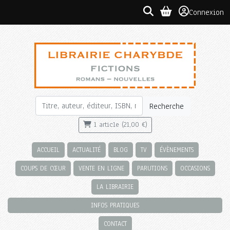
Connexion
Recherche
1 article (21,00 €)
ACCUEIL
ACTUALITÉ
BLOG
TV
ÉVÈNEMENTS
COUPS DE CŒUR
VENTE EN LIGNE
PARUTIONS
OCCASIONS
LA LIBRAIRIE
INFOS PRATIQUES
CONTACT