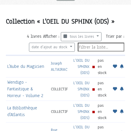
Collection « L'OEIL DU SPHINX (ODS) »
4
livres
Afficher :
Trier par :
tous les livres
date d'ajout au stock
L'OEIL DU
pas
Joseph
L'Aube du Magicien
SPHINX
en
ALTAIRAC
(ODS)
stock
Wendigo -
L'OEIL DU
pas
Fantastique &
COLLECTIF
SPHINX
en
(ODS)
stock
Horreur - Volume 2
L'OEIL DU
pas
La Bibliothèque
COLLECTIF
SPHINX
en
d'Atlantis
(ODS)
stock
L'OEIL DU
pas
Rog