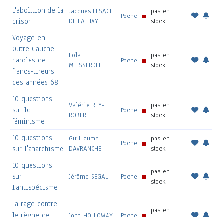
L'abolition de la
Jacques LESAGE
pas en
Poche
prison
DE LA HAYE
stock
Voyage en
Outre-Gauche,
Lola
pas en
paroles de
Poche
MIESSEROFF
stock
francs-tireurs
des années 68
10 questions
Valérie REY-
pas en
sur le
Poche
ROBERT
stock
féminisme
10 questions
Guillaume
pas en
Poche
sur l'anarchisme
DAVRANCHE
stock
10 questions
pas en
sur
Jérôme SEGAL
Poche
stock
l'antispécisme
La rage contre
pas en
le règne de
John HOLLOWAY
Poche