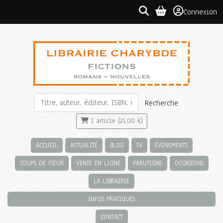
Connexion
Recherche
1 article (21,00 €)
ACCUEIL
ACTUALITÉ
BLOG
TV
ÉVÈNEMENTS
COUPS DE CŒUR
VENTE EN LIGNE
PARUTIONS
OCCASIONS
LA LIBRAIRIE
INFOS PRATIQUES
CONTACT