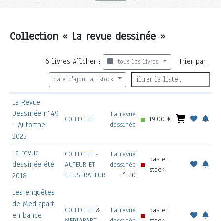
Collection « La revue dessinée »
6
livres
Afficher :
Trier par :
tous les livres
date d'ajout au stock
La Revue
Dessinée n°49
La revue
COLLECTIF
19,00 €
- Automne
dessinée
2025
La revue
COLLECTIF -
La revue
pas en
dessinée été
AUTEUR ET
dessinée
stock
ILLUSTRATEUR
n° 20
2018
Les enquêtes
de Mediapart
COLLECTIF
&
La revue
pas en
en bande
MEDIAPART
dessinée
stock