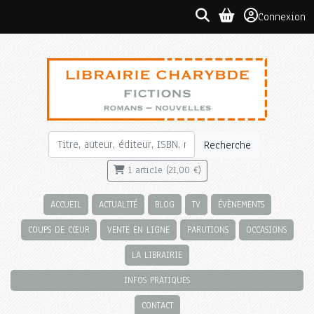
Connexion
Recherche
1 article (21,00 €)
ACCUEIL
ACTUALITÉ
BLOG
TV
ÉVÈNEMENTS
COUPS DE CŒUR
VENTE EN LIGNE
PARUTIONS
OCCASIONS
LA LIBRAIRIE
INFOS PRATIQUES
CONTACT