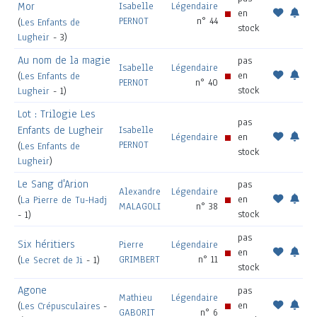
Mor
Isabelle
Légendaire
en
PERNOT
n° 44
(
Les Enfants de
stock
Lugheir
- 3)
Au nom de la magie
pas
Isabelle
Légendaire
en
(
Les Enfants de
PERNOT
n° 40
stock
Lugheir
- 1)
Lot : Trilogie Les
pas
Enfants de Lugheir
Isabelle
Légendaire
en
PERNOT
(
Les Enfants de
stock
Lugheir
)
Le Sang d'Arion
pas
Alexandre
Légendaire
en
(
La Pierre de Tu-Hadj
MALAGOLI
n° 38
stock
- 1)
pas
Six héritiers
Pierre
Légendaire
en
GRIMBERT
n° 11
(
Le Secret de Ji
- 1)
stock
Agone
pas
Mathieu
Légendaire
en
(
Les Crépusculaires
-
GABORIT
n° 6