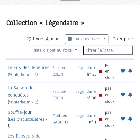
Collection « Légendaire »
29
livres
Afficher :
Trier par :
tous les livres
date d'ajout au stock
pas
Le Fils des Ténèbres
Fabrice
Légendaire
en
COLIN
n° 35
(
Winterheim
- 1)
stock
La Saison des
pas
Fabrice
Légendaire
conquêtes
en
COLIN
n° 36
stock
(
Winterheim
- 2)
Souffre-jour
pas
Mathieu
Légendaire
en
(
Les Crépusculaires
-
GABORIT
n° 1
stock
1)
Les Danseurs de
pas