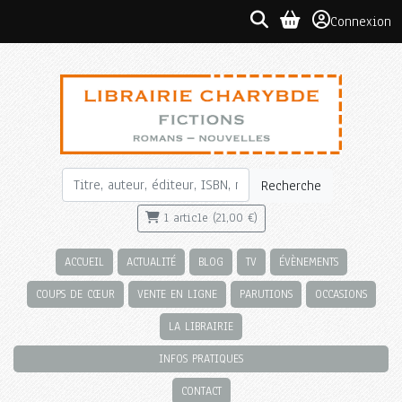
Connexion
Recherche
1 article (21,00 €)
ACCUEIL
ACTUALITÉ
BLOG
TV
ÉVÈNEMENTS
COUPS DE CŒUR
VENTE EN LIGNE
PARUTIONS
OCCASIONS
LA LIBRAIRIE
INFOS PRATIQUES
CONTACT