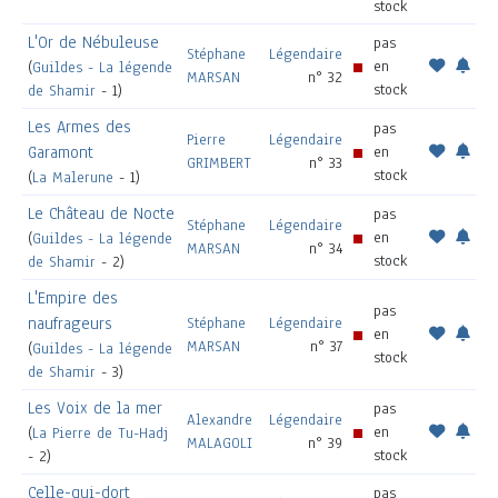
stock
L'Or de Nébuleuse
pas
Stéphane
Légendaire
en
(
Guildes - La légende
MARSAN
n° 32
stock
de Shamir
- 1)
Les Armes des
pas
Pierre
Légendaire
Garamont
en
GRIMBERT
n° 33
stock
(
La Malerune
- 1)
Le Château de Nocte
pas
Stéphane
Légendaire
en
(
Guildes - La légende
MARSAN
n° 34
stock
de Shamir
- 2)
L'Empire des
pas
naufrageurs
Stéphane
Légendaire
en
MARSAN
n° 37
(
Guildes - La légende
stock
de Shamir
- 3)
Les Voix de la mer
pas
Alexandre
Légendaire
en
(
La Pierre de Tu-Hadj
MALAGOLI
n° 39
stock
- 2)
Celle-qui-dort
pas