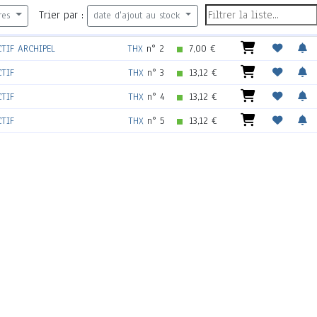
Trier par :
res
date d'ajout au stock
CTIF ARCHIPEL
THX
n° 2
7,00 €
CTIF
THX
n° 3
13,12 €
CTIF
THX
n° 4
13,12 €
CTIF
THX
n° 5
13,12 €