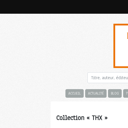
ACCUEIL
ACTUALITÉ
BLOG
T
Collection « THX »