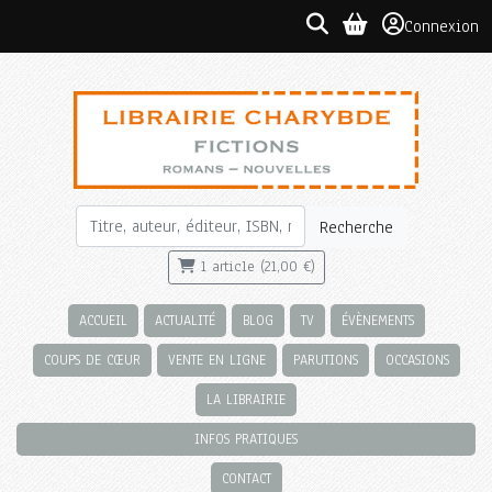
Connexion
Recherche
1 article (21,00 €)
ACCUEIL
ACTUALITÉ
BLOG
TV
ÉVÈNEMENTS
COUPS DE CŒUR
VENTE EN LIGNE
PARUTIONS
OCCASIONS
LA LIBRAIRIE
INFOS PRATIQUES
CONTACT