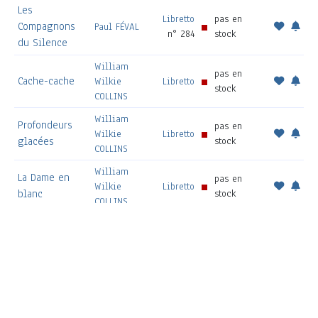
Les
Libretto
pas en
Compagnons
Paul FÉVAL
n° 284
stock
du Silence
William
pas en
Cache-cache
Wilkie
Libretto
stock
COLLINS
William
Profondeurs
pas en
Wilkie
Libretto
glacées
stock
COLLINS
William
La Dame en
pas en
Wilkie
Libretto
blanc
stock
COLLINS
William
pas en
Sans nom
Wilkie
Libretto
stock
COLLINS
William
Seule contre
pas en
Wilkie
Libretto
la loi
stock
COLLINS