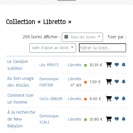
Collection « Libretto »
209
livres
Afficher :
Trier par :
tous les livres
date d'ajout au stock
Le Cavalier
Léo PERUTZ
Libretto
10,30 €
suédois
Du bon usage
Dominique
Libretto
7,00 €
des étoiles
FORTIER
n° 419
Comment tuer
Carlo GEBLER
Libretto
8,00 €
un homme
À la recherche
Dominique
de New
Libretto
10,80 €
SCALI
Babylon