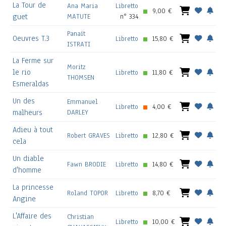
La Tour de
Ana Maria
Libretto
9,00 €
guet
MATUTE
n° 334
Panaït
Oeuvres T.3
Libretto
15,80 €
ISTRATI
La Ferme sur
Moritz
le rio
Libretto
11,80 €
THOMSEN
Esmeraldas
Un des
Emmanuel
Libretto
4,00 €
malheurs
DARLEY
Adieu à tout
Robert GRAVES
Libretto
12,80 €
cela
Un diable
Fawn BRODIE
Libretto
14,80 €
d'homme
La princesse
Roland TOPOR
Libretto
8,70 €
Angine
L'Affaire des
Christian
Libretto
10,00 €