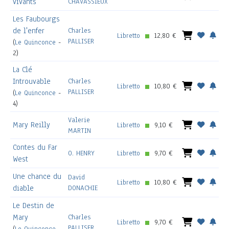
vivants
CHAVASSIEUX
Les Faubourgs
de l'enfer
Charles
Libretto
12,80 €
PALLISER
(
Le Quinconce
-
2)
La Clé
Introuvable
Charles
Libretto
10,80 €
PALLISER
(
Le Quinconce
-
4)
Valerie
Mary Reilly
Libretto
9,10 €
MARTIN
Contes du Far
O. HENRY
Libretto
9,70 €
West
Une chance du
David
Libretto
10,80 €
diable
DONACHIE
Le Destin de
Mary
Charles
Libretto
9,70 €
PALLISER
(
Le Quinconce
-