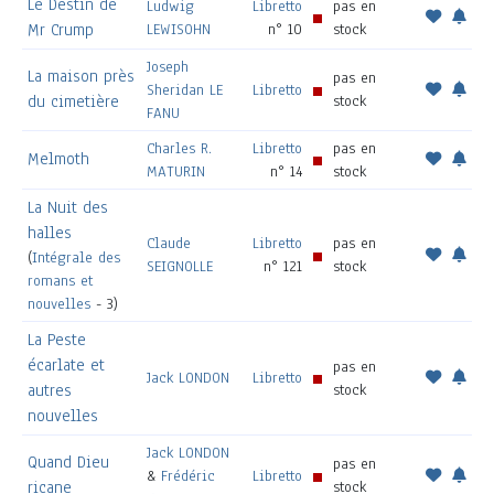
Le Destin de
Ludwig
Libretto
pas en
Mr Crump
LEWISOHN
n° 10
stock
Joseph
La maison près
pas en
Sheridan LE
Libretto
du cimetière
stock
FANU
Charles R.
Libretto
pas en
Melmoth
MATURIN
n° 14
stock
La Nuit des
halles
Claude
Libretto
pas en
(
Intégrale des
SEIGNOLLE
n° 121
stock
romans et
nouvelles
- 3)
La Peste
écarlate et
pas en
Jack LONDON
Libretto
autres
stock
nouvelles
Jack LONDON
Quand Dieu
pas en
&
Frédéric
Libretto
ricane
stock