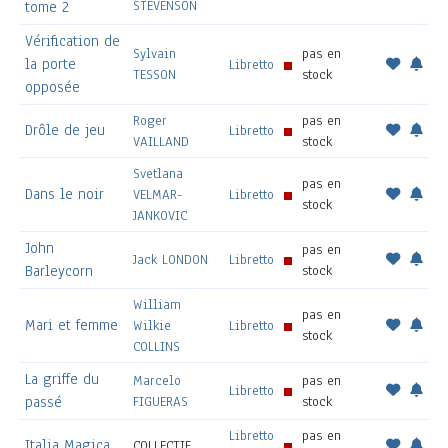
STEVENSON
tome 2
Vérification de
Sylvain
pas en
la porte
Libretto
TESSON
stock
opposée
Roger
pas en
Drôle de jeu
Libretto
VAILLAND
stock
Svetlana
pas en
Dans le noir
VELMAR-
Libretto
stock
JANKOVIC
John
pas en
Jack LONDON
Libretto
Barleycorn
stock
William
pas en
Mari et femme
Wilkie
Libretto
stock
COLLINS
La griffe du
Marcelo
pas en
Libretto
passé
FIGUERAS
stock
Libretto
pas en
Italia Magica
COLLECTIF