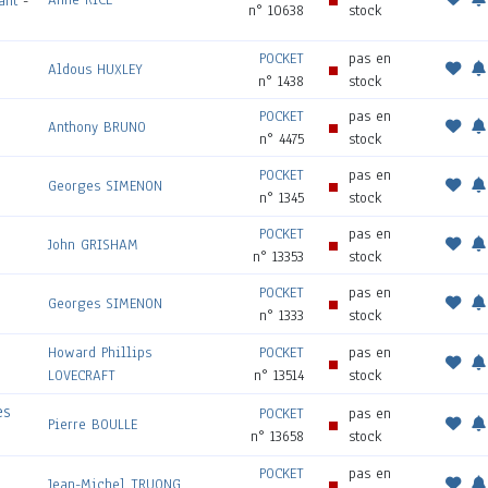
ant
-
n° 10638
stock
POCKET
pas en
Aldous HUXLEY
n° 1438
stock
POCKET
pas en
Anthony BRUNO
n° 4475
stock
POCKET
pas en
Georges SIMENON
n° 1345
stock
POCKET
pas en
John GRISHAM
n° 13353
stock
POCKET
pas en
Georges SIMENON
n° 1333
stock
Howard Phillips
POCKET
pas en
LOVECRAFT
n° 13514
stock
es
POCKET
pas en
Pierre BOULLE
n° 13658
stock
POCKET
pas en
Jean-Michel TRUONG