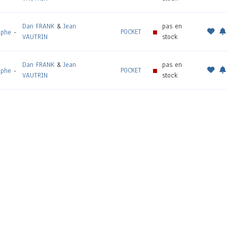
Dan FRANK
&
Jean
pas en
POCKET
aphe
-
VAUTRIN
stock
Dan FRANK
&
Jean
pas en
POCKET
aphe
-
VAUTRIN
stock
Dan FRANK
&
Jean
pas en
POCKET
aphe
-
VAUTRIN
stock
POCKET
pas en
Douglas KENNEDY
n° 11687
stock
POCKET
pas en
Françoise BOURDIN
n° 11664
stock
POCKET
pas en
Douglas KENNEDY
n° 10571
stock
POCKET
pas en
Michael CRICHTON