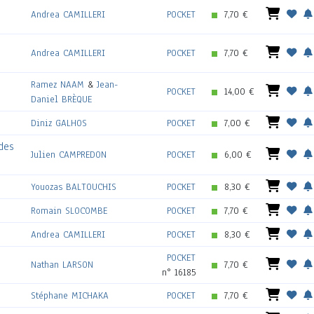
Andrea CAMILLERI
POCKET
7,70 €
Andrea CAMILLERI
POCKET
7,70 €
Ramez NAAM
&
Jean-
POCKET
14,00 €
Daniel BRÈQUE
Diniz GALHOS
POCKET
7,00 €
des
Julien CAMPREDON
POCKET
6,00 €
Youozas BALTOUCHIS
POCKET
8,30 €
Romain SLOCOMBE
POCKET
7,70 €
Andrea CAMILLERI
POCKET
8,30 €
POCKET
Nathan LARSON
7,70 €
n° 16185
Stéphane MICHAKA
POCKET
7,70 €