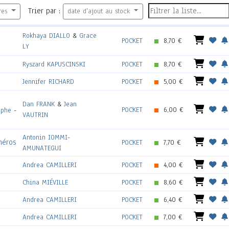
Trier par :
res
date d'ajout au stock
Rokhaya DIALLO
&
Grace
POCKET
8,70 €
LY
Ryszard KAPUSCINSKI
POCKET
8,70 €
Jennifer RICHARD
POCKET
5,00 €
Dan FRANK
&
Jean
POCKET
6,00 €
aphe
-
VAUTRIN
Antonin IOMMI-
héros
POCKET
7,70 €
AMUNATEGUI
Andrea CAMILLERI
POCKET
4,00 €
China MIÉVILLE
POCKET
8,60 €
Andrea CAMILLERI
POCKET
6,40 €
Andrea CAMILLERI
POCKET
7,00 €