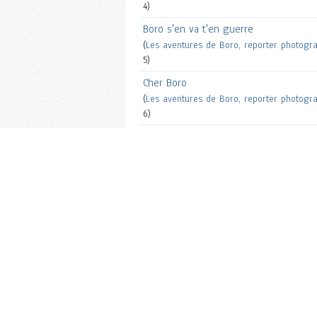
4)
Boro s'en va t'en guerre
(
Les aventures de Boro, reporter photogr
5)
Cher Boro
(
Les aventures de Boro, reporter photogr
6)
La fête à Boro
(
Les aventures de Boro, reporter photogr
7)
La Poursuite du bonheur
L'Héritage de Clara
L'Homme qui voulait vivre sa vie
Congo