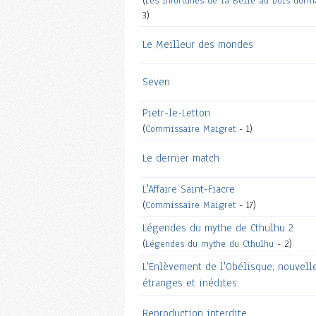
(
Les Infortunes de la Belle au bois dorm
3)
Le Meilleur des mondes
Seven
Pietr-le-Letton
(
Commissaire Maigret
- 1)
Le dernier match
L'Affaire Saint-Fiacre
(
Commissaire Maigret
- 17)
Légendes du mythe de Cthulhu 2
(
Légendes du mythe du Cthulhu
- 2)
L'Enlèvement de l'Obélisque, nouvell
étranges et inédites
Reproduction interdite