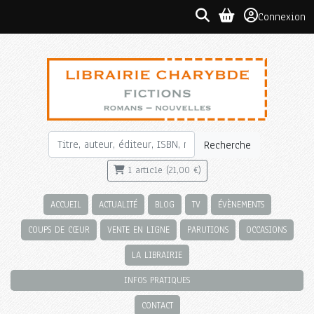
Connexion
Recherche
1 article (21,00 €)
ACCUEIL
ACTUALITÉ
BLOG
TV
ÉVÈNEMENTS
COUPS DE CŒUR
VENTE EN LIGNE
PARUTIONS
OCCASIONS
LA LIBRAIRIE
INFOS PRATIQUES
CONTACT