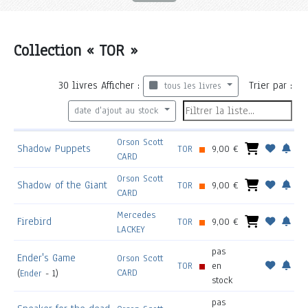
Collection « TOR »
30
livres
Afficher :
Trier par :
tous les livres
date d'ajout au stock
Orson Scott
Shadow Puppets
TOR
9,00 €
CARD
Orson Scott
Shadow of the Giant
TOR
9,00 €
CARD
Mercedes
Firebird
TOR
9,00 €
LACKEY
pas
Ender's Game
Orson Scott
TOR
en
CARD
(
Ender
- 1)
stock
pas