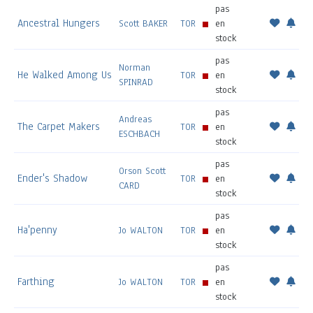
pas
Ancestral Hungers
Scott BAKER
TOR
en
stock
pas
Norman
He Walked Among Us
TOR
en
SPINRAD
stock
pas
Andreas
The Carpet Makers
TOR
en
ESCHBACH
stock
pas
Orson Scott
Ender's Shadow
TOR
en
CARD
stock
pas
Ha'penny
Jo WALTON
TOR
en
stock
pas
Farthing
Jo WALTON
TOR
en
stock