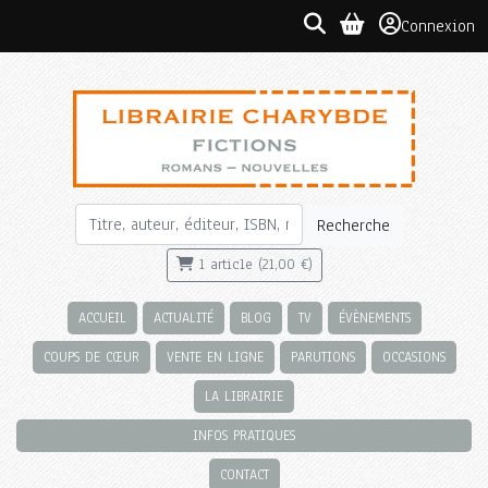
Connexion
Recherche
1 article (21,00 €)
ACCUEIL
ACTUALITÉ
BLOG
TV
ÉVÈNEMENTS
COUPS DE CŒUR
VENTE EN LIGNE
PARUTIONS
OCCASIONS
LA LIBRAIRIE
INFOS PRATIQUES
CONTACT