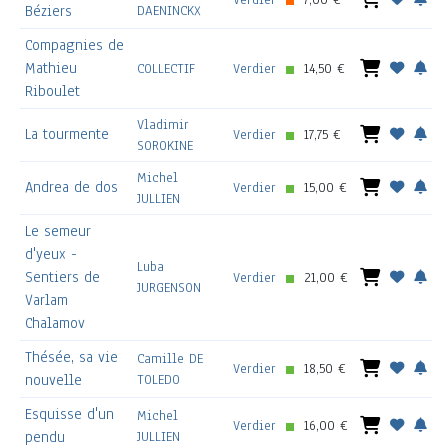
Béziers
DAENINCKX
Compagnies de
Mathieu
COLLECTIF
Verdier
14,50 €
Riboulet
Vladimir
La tourmente
Verdier
17,75 €
SOROKINE
Michel
Andrea de dos
Verdier
15,00 €
JULLIEN
Le semeur
d'yeux -
Luba
Sentiers de
Verdier
21,00 €
JURGENSON
Varlam
Chalamov
Thésée, sa vie
Camille DE
Verdier
18,50 €
nouvelle
TOLEDO
Esquisse d'un
Michel
Verdier
16,00 €
pendu
JULLIEN