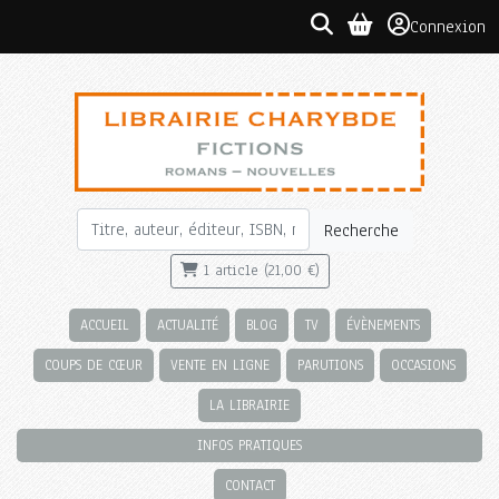
Connexion
Recherche
1 article (21,00 €)
ACCUEIL
ACTUALITÉ
BLOG
TV
ÉVÈNEMENTS
COUPS DE CŒUR
VENTE EN LIGNE
PARUTIONS
OCCASIONS
LA LIBRAIRIE
INFOS PRATIQUES
CONTACT