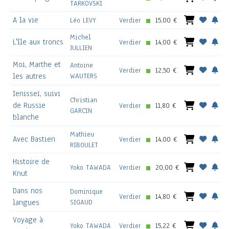
TARKOVSKI
A la vie
Léo LEVY
Verdier
15,00 €
Michel
L'île aux troncs
Verdier
14,00 €
JULLIEN
Moi, Marthe et
Antoine
Verdier
12,50 €
les autres
WAUTERS
Ienisseï, suivi
Christian
de Russie
Verdier
11,80 €
GARCIN
blanche
Mathieu
Avec Bastien
Verdier
14,00 €
RIBOULET
Histoire de
Yoko TAWADA
Verdier
20,00 €
Knut
Dans nos
Dominique
Verdier
14,80 €
langues
SIGAUD
Voyage à
Yoko TAWADA
Verdier
15,22 €