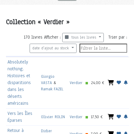
Collection « Verdier »
170
livres
Afficher :
Trier par :
tous les livres
date d'ajout au stock
Absolutely
nothing.
Histoires et
Giorgio
disparitions
VASTA
&
Verdier
24,00 €
Ramak FAZEL
dans les
déserts
américains
Vers les Îles
Olivier ROLIN
Verdier
17,50 €
Éparses
Retour à
Didier
Verdier
7,00 €