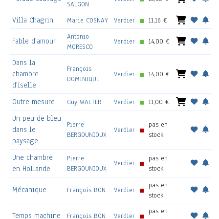
SALGON
Villa Chagrin
Marie COSNAY
Verdier
11,16 €
Antonio
Fable d'amour
Verdier
14,00 €
MORESCO
Dans la
François
chambre
Verdier
14,00 €
DOMINIQUE
d'Iselle
Outre mesure
Guy WALTER
Verdier
11,00 €
Un peu de bleu
Pierre
pas en
dans le
Verdier
BERGOUNIOUX
stock
paysage
Une chambre
Pierre
pas en
Verdier
en Hollande
BERGOUNIOUX
stock
pas en
Mécanique
François BON
Verdier
stock
pas en
Temps machine
François BON
Verdier