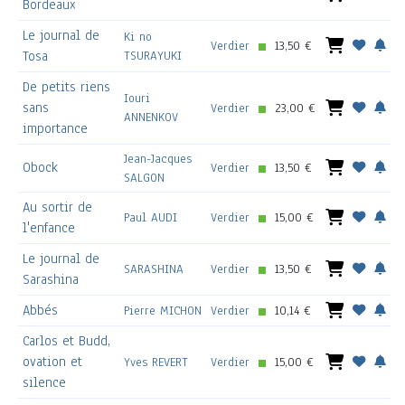
Bordeaux
Le journal de
Ki no
Verdier
13,50 €
Tosa
TSURAYUKI
De petits riens
Iouri
sans
Verdier
23,00 €
ANNENKOV
importance
Jean-Jacques
Obock
Verdier
13,50 €
SALGON
Au sortir de
Paul AUDI
Verdier
15,00 €
l'enfance
Le journal de
SARASHINA
Verdier
13,50 €
Sarashina
Abbés
Pierre MICHON
Verdier
10,14 €
Carlos et Budd,
ovation et
Yves REVERT
Verdier
15,00 €
silence