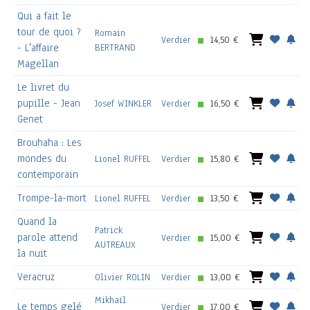
Qui a fait le
tour de quoi ?
Romain
Verdier
14,50 €
- L'affaire
BERTRAND
Magellan
Le livret du
pupille - Jean
Josef WINKLER
Verdier
16,50 €
Genet
Brouhaha : Les
mondes du
Lionel RUFFEL
Verdier
15,80 €
contemporain
Trompe-la-mort
Lionel RUFFEL
Verdier
13,50 €
Quand la
Patrick
parole attend
Verdier
15,00 €
AUTREAUX
la nuit
Veracruz
Olivier ROLIN
Verdier
13,00 €
Mikhaïl
Le temps gelé
Verdier
17,00 €