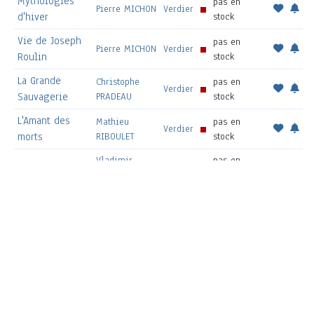
Mythologies
pas en
Pierre MICHON
Verdier
d'hiver
stock
Vie de Joseph
pas en
Pierre MICHON
Verdier
Roulin
stock
La Grande
Christophe
pas en
Verdier
Sauvagerie
PRADEAU
stock
L'Amant des
Mathieu
pas en
Verdier
morts
RIBOULET
stock
Vladimir
pas en
Roman
Verdier
SOROKINE
stock
Julien Letrouvé,
pas en
Pierre SILVAIN
Verdier
colporteur
stock
Cent onze
pas en
BASHO
Verdier
haiku
stock
Evgueni
Au diable
pas en
Ivanovitch
Verdier
vauvert
stock
ZAMIATINE