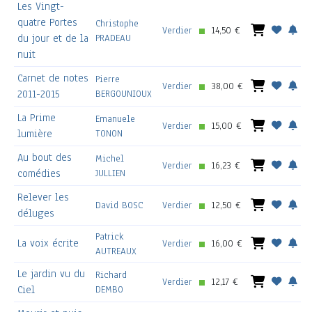
Les Vingt-
quatre Portes
Christophe
Verdier
14,50 €
du jour et de la
PRADEAU
nuit
Carnet de notes
Pierre
Verdier
38,00 €
2011-2015
BERGOUNIOUX
La Prime
Emanuele
Verdier
15,00 €
lumière
TONON
Au bout des
Michel
Verdier
16,23 €
comédies
JULLIEN
Relever les
David BOSC
Verdier
12,50 €
déluges
Patrick
La voix écrite
Verdier
16,00 €
AUTREAUX
Le jardin vu du
Richard
Verdier
12,17 €
Ciel
DEMBO