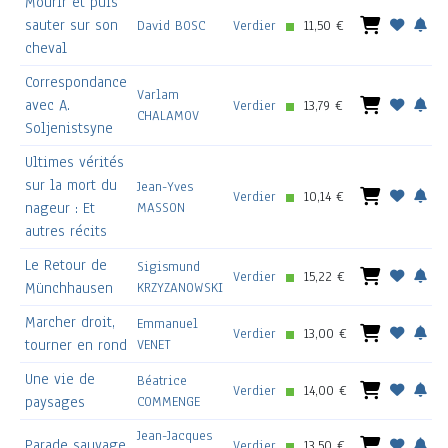
Mourir et puis
sauter sur son
David BOSC
Verdier
11,50 €
cheval
Correspondance
Varlam
avec A.
Verdier
13,79 €
CHALAMOV
Soljenistsyne
Ultimes vérités
sur la mort du
Jean-Yves
Verdier
10,14 €
nageur : Et
MASSON
autres récits
Le Retour de
Sigismund
Verdier
15,22 €
Münchhausen
KRZYZANOWSKI
Marcher droit,
Emmanuel
Verdier
13,00 €
tourner en rond
VENET
Une vie de
Béatrice
Verdier
14,00 €
paysages
COMMENGE
Jean-Jacques
Parade sauvage
Verdier
13,50 €