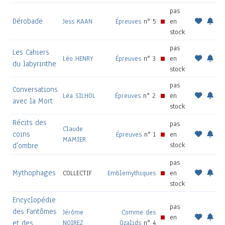
pas
Dérobade
Jess KAAN
Épreuves
n° 5
en
stock
pas
Les Cahiers
Léo HENRY
Épreuves
n° 3
en
du labyrinthe
stock
pas
Conversations
Léa SILHOL
Épreuves
n° 2
en
avec la Mort
stock
Récits des
pas
Claude
coins
Épreuves
n° 1
en
MAMIER
stock
d'ombre
pas
Mythophages
COLLECTIF
Emblemythiques
en
stock
Encyclopédie
pas
des Fantômes
Jérôme
Comme des
en
et des
NOIREZ
Ozalids
n° 4