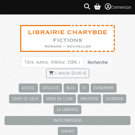
Connexion
Recherche
1 article (21,00 €)
ACCUEIL
ACTUALITÉ
BLOG
TV
ÉVÈNEMENTS
COUPS DE CŒUR
VENTE EN LIGNE
PARUTIONS
OCCASIONS
LA LIBRAIRIE
INFOS PRATIQUES
CONTACT