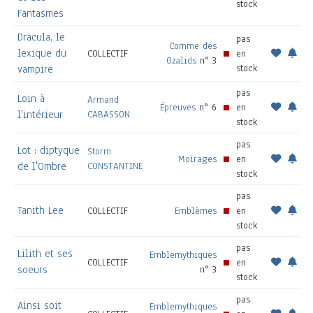
stock
Fantasmes
Dracula, le
pas
Comme des
lexique du
COLLECTIF
en
Ozalids
n° 3
stock
vampire
pas
Loin à
Armand
Épreuves
n° 6
en
l'intérieur
CABASSON
stock
pas
Lot : diptyque
Storm
Moirages
en
de l'Ombre
CONSTANTINE
stock
pas
Tanith Lee
COLLECTIF
Emblèmes
en
stock
pas
Lilith et ses
Emblemythiques
COLLECTIF
en
soeurs
n° 3
stock
pas
Ainsi soit
Emblemythiques