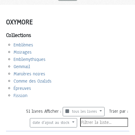
OXYMORE
Collections
Emblèmes
Moirages
Emblemythiques
Gemmail
Manières noires
Comme des Ozalids
Épreuves
Fission
51
livres
Afficher :
Trier par :
tous les livres
date d'ajout au stock