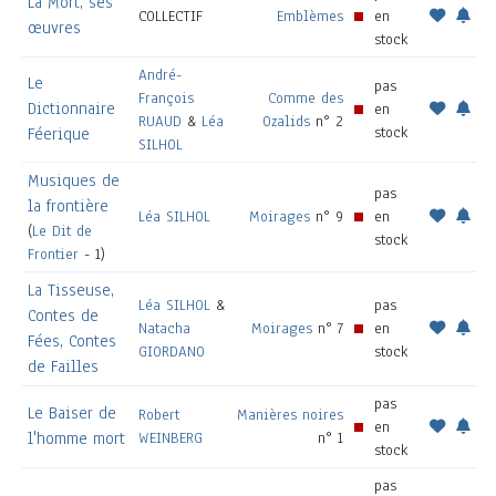
La Mort, ses
COLLECTIF
Emblèmes
en
œuvres
stock
André-
Le
pas
François
Comme des
Dictionnaire
en
RUAUD
&
Léa
Ozalids
n° 2
stock
Féerique
SILHOL
Musiques de
pas
la frontière
Léa SILHOL
Moirages
n° 9
en
(
Le Dit de
stock
Frontier
- 1)
La Tisseuse,
Léa SILHOL
&
pas
Contes de
Natacha
Moirages
n° 7
en
Fées, Contes
GIORDANO
stock
de Failles
pas
Le Baiser de
Robert
Manières noires
en
l'homme mort
WEINBERG
n° 1
stock
pas