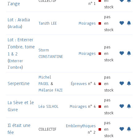
COLLECTIF
en
l'ange
n° 1
stock
pas
Lot : Aradia
Tanith LEE
Moirages
en
(
Aradia
)
stock
Lot : Enterrer
l'ombre, tome
pas
Storm
Moirages
en
1 & 2
CONSTANTINE
stock
(
Enterrer
l'ombre
)
Michel
pas
Serpentine
PAGEL
&
Épreuves
n° 4
en
Mélanie FAZI
stock
pas
La Sève et le
Léa SILHOL
Moirages
n° 4
en
Givre
stock
pas
Il était une
Emblemythiques
COLLECTIF
en
fée
n° 2
stock