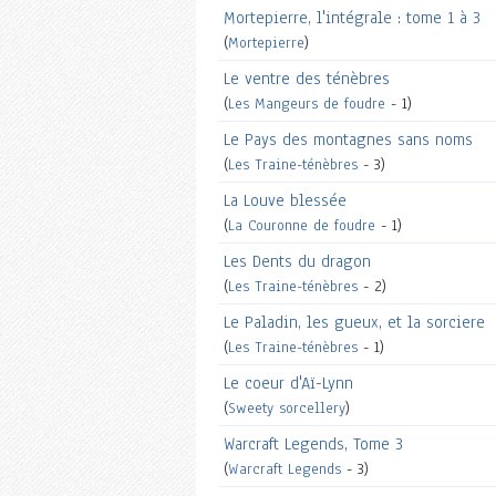
Mortepierre, l'intégrale : tome 1 à 3
(
Mortepierre
)
Le ventre des ténèbres
(
Les Mangeurs de foudre
- 1)
Le Pays des montagnes sans noms
(
Les Traine-ténèbres
- 3)
La Louve blessée
(
La Couronne de foudre
- 1)
Les Dents du dragon
(
Les Traine-ténèbres
- 2)
Le Paladin, les gueux, et la sorciere
(
Les Traine-ténèbres
- 1)
Le coeur d'Aï-Lynn
(
Sweety sorcellery
)
Warcraft Legends, Tome 3
(
Warcraft Legends
- 3)