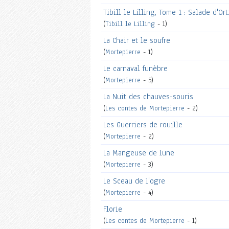
Tibill le Lilling, Tome 1 : Salade d'Ort
(
Tibill le Lilling
- 1)
La Chair et le soufre
(
Mortepierre
- 1)
Le carnaval funèbre
(
Mortepierre
- 5)
La Nuit des chauves-souris
(
Les contes de Mortepierre
- 2)
Les Guerriers de rouille
(
Mortepierre
- 2)
La Mangeuse de lune
(
Mortepierre
- 3)
Le Sceau de l'ogre
(
Mortepierre
- 4)
Florie
(
Les contes de Mortepierre
- 1)