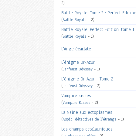
2)
Battle Royale, Tome 2 : Perfect Editio
(
Battle Royale
- 2)
Battle Royale, Perfect Edition, tome 1
(
Battle Royale
- 1)
L'Ange écarlate
L'énigme Or-Azur
(
Lanfeust Odyssey
- 1)
L'énigme Or-Azur - Tome 2
(
Lanfeust Odyssey
- 2)
Vampire kisses
(
Vampire Kisses
- 2)
La Naine aux ectoplasmes
(
Aspic, détectives de l'étrange
- 1)
Les champs catalauniques
(
Le chant des elfes
- 3)