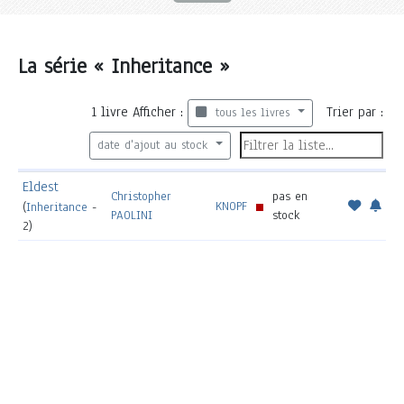
La série « Inheritance »
1
livre
Afficher :
Trier par :
tous les livres
date d'ajout au stock
Eldest
Christopher
pas en
KNOPF
(
Inheritance
-
PAOLINI
stock
2)