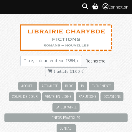
Connexion
Recherche
1 article (21,00 €)
ACCUEIL
ACTUALITÉ
BLOG
TV
ÉVÈNEMENTS
COUPS DE CŒUR
VENTE EN LIGNE
PARUTIONS
OCCASIONS
LA LIBRAIRIE
INFOS PRATIQUES
CONTACT