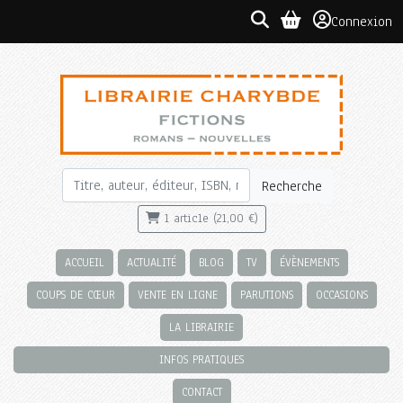
Connexion
Recherche
1 article (21,00 €)
ACCUEIL
ACTUALITÉ
BLOG
TV
ÉVÈNEMENTS
COUPS DE CŒUR
VENTE EN LIGNE
PARUTIONS
OCCASIONS
LA LIBRAIRIE
INFOS PRATIQUES
CONTACT