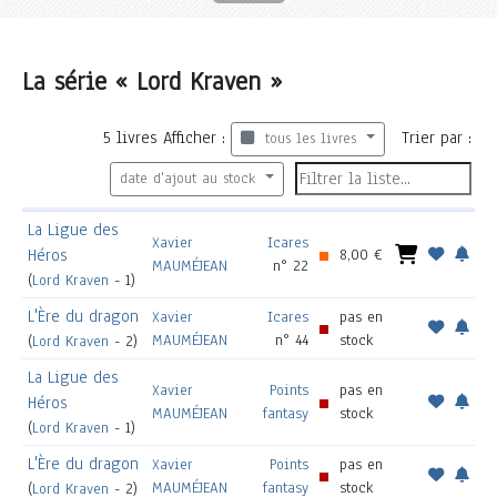
La série « Lord Kraven »
5
livres
Afficher :
Trier par :
tous les livres
date d'ajout au stock
La Ligue des
Xavier
Icares
Héros
8,00 €
MAUMÉJEAN
n° 22
(
Lord Kraven
- 1)
L'Ère du dragon
Xavier
Icares
pas en
MAUMÉJEAN
n° 44
stock
(
Lord Kraven
- 2)
La Ligue des
Xavier
Points
pas en
Héros
MAUMÉJEAN
fantasy
stock
(
Lord Kraven
- 1)
L'Ère du dragon
Xavier
Points
pas en
MAUMÉJEAN
fantasy
stock
(
Lord Kraven
- 2)