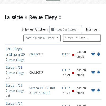
La série « Revue Elegy »
9
livres
Afficher :
Trier par :
tous les livres
date d'ajout au stock
Lot : Elegy
pas en
n°11 au n°20
COLLECTIF
ELEGY
stock
(
Revue Elegy
)
Elegy n°21
ELEGY
pas en
COLLECTIF
(
Revue Elegy
-
n° 21
stock
21)
Elegy n°23
Serena VALENTINO
ELEGY
pas en
(
Revue Elegy
-
&
Denis LABBÉ
n° 23
stock
23)
Elegy n°24
ELEGY
pas en