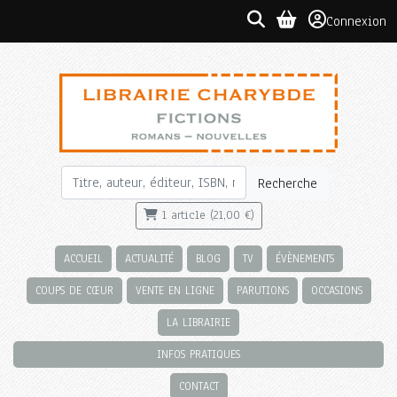
Connexion
Recherche
1 article (21,00 €)
ACCUEIL
ACTUALITÉ
BLOG
TV
ÉVÈNEMENTS
COUPS DE CŒUR
VENTE EN LIGNE
PARUTIONS
OCCASIONS
LA LIBRAIRIE
INFOS PRATIQUES
CONTACT