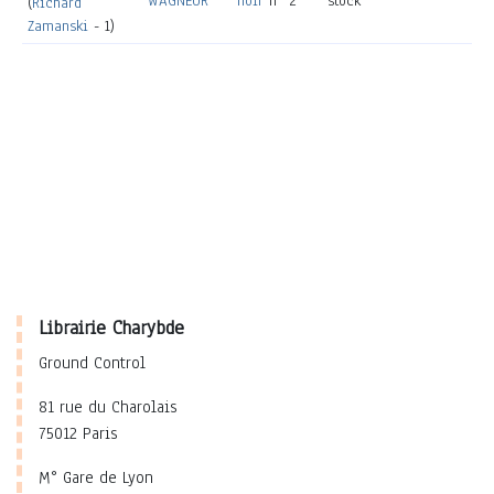
WAGNEUR
noir
n° 2
stock
(
Richard
Zamanski
- 1)
Librairie Charybde
Ground Control
81 rue du Charolais
75012 Paris
M° Gare de Lyon