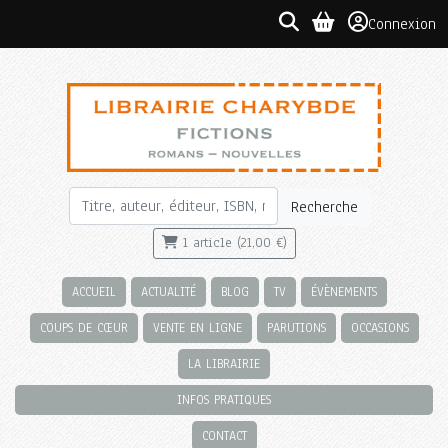
Connexion
Recherche
1 article (21,00 €)
ACCUEIL
ACTUALITÉ
BLOG
TV
ÉVÈNEMENTS
COUPS DE CŒUR
VENTE EN LIGNE
PARUTIONS
OCCASIONS
LA LIBRAIRIE
INFOS PRATIQUES
CONTACT