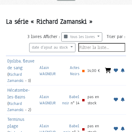
La série « Richard Zamanski »
3
livres
Afficher :
Trier par :
tous les livres
date d'ajout au stock
Djoliba, fleuve
de sang
Alain
Actes
14,00 €
WAGNEUR
Noirs
(
Richard
Zamanski
- 3)
Hécatombe-
les-Bains
Alain
Babel
pas en
WAGNEUR
noir
n° 14
stock
(
Richard
Zamanski
- 2)
Terminus
plage
Alain
Babel
pas en