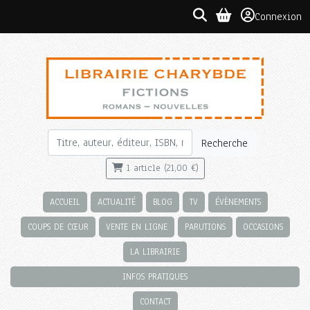
Connexion
Recherche
1 article (21,00 €)
ACCUEIL
ACTUALITÉ
BLOG
TV
ÉVÈNEMENTS
COUPS DE CŒUR
VENTE EN LIGNE
PARUTIONS
OCCASIONS
LA LIBRAIRIE
INFOS PRATIQUES
CONTACT