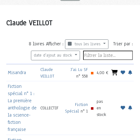
Claude VEILLOT
8
livres
Afficher :
Trier par :
tous les livres
date d'ajout au stock
Claude
J'ai Lu SF
Misandra
4,00 €
VEILLOT
n° 558
Fiction
spécial n° 1 :
La première
pas
Fiction
anthologie de
COLLECTIF
en
Spécial
n° 1
stock
la science-
fiction
française