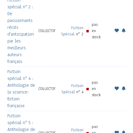
Fiction
spécial n° 2 :
De
passionnants
pas
récits
Fiction
COLLECTIF
en
d'anticipation
Spécial
n° 2
stock
par les
meilleurs
auteurs
français
Fiction
spécial n° 4 :
pas
Anthologie de
Fiction
COLLECTIF
en
la science-
Spécial
n° 4
stock
fiction
française
Fiction
spécial n° 5 :
pas
Anthologie de
Fiction
COLLECTIF
en