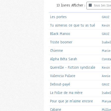
13
livres
Afficher :
tous les liv
Les portes
GAUZ
Tu aimeras ce que tu as tué
Kevin
Black Manoo
GAUZ
Triste boomer
Isabe
Chienne
Marie
Alpha Béta Sarah
Const
Querelle - Fiction syndicale
Kevin
Valencia Palace
Annie
Debout-payé
GAUZ
La Folie de ma mère
Isabe
Pour que je m'aime encore
Marya
Cabane
Milli