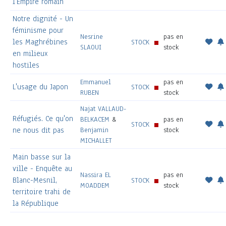
l'Empire romain
Notre dignité - Un
féminisme pour
Nesrine
pas en
les Maghrébines
STOCK
SLAOUI
stock
en milieux
hostiles
Emmanuel
pas en
L'usage du Japon
STOCK
RUBEN
stock
Najat VALLAUD-
Réfugiés. Ce qu'on
BELKACEM
&
pas en
STOCK
ne nous dit pas
Benjamin
stock
MICHALLET
Main basse sur la
ville - Enquête au
Nassira EL
pas en
Blanc-Mesnil,
STOCK
MOADDEM
stock
territoire trahi de
la République