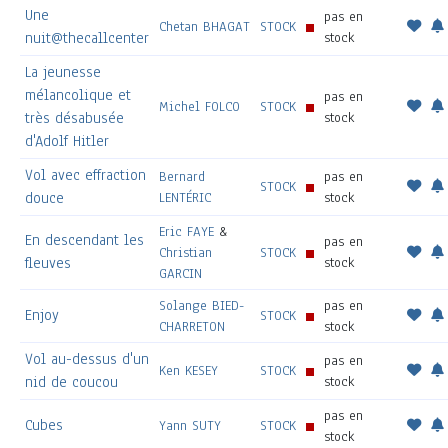
Une
pas en
Chetan BHAGAT
STOCK
nuit@thecallcenter
stock
La jeunesse
mélancolique et
pas en
Michel FOLCO
STOCK
très désabusée
stock
d'Adolf Hitler
Vol avec effraction
Bernard
pas en
STOCK
douce
LENTÉRIC
stock
Eric FAYE
&
En descendant les
pas en
Christian
STOCK
fleuves
stock
GARCIN
Solange BIED-
pas en
Enjoy
STOCK
CHARRETON
stock
Vol au-dessus d'un
pas en
Ken KESEY
STOCK
nid de coucou
stock
pas en
Cubes
Yann SUTY
STOCK
stock