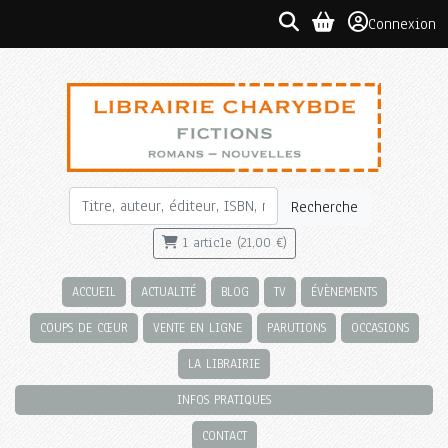
Connexion
Recherche
1 article (21,00 €)
ACCUEIL
ACTUALITÉ
BLOG
TV
ÉVÈNEMENTS
COUPS DE CŒUR
VENTE EN LIGNE
PARUTIONS
OCCASIONS
LA LIBRAIRIE
INFOS PRATIQUES
CONTACT