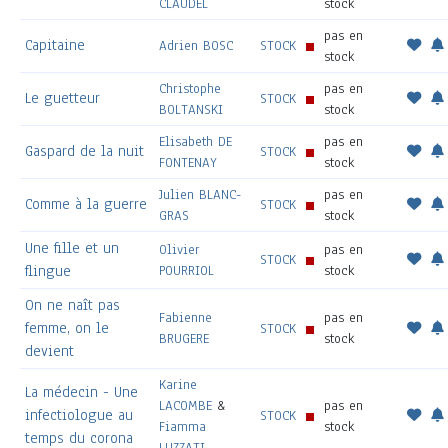
CLAUDEL
stock
pas en
Capitaine
Adrien BOSC
STOCK
stock
Christophe
pas en
Le guetteur
STOCK
BOLTANSKI
stock
Elisabeth DE
pas en
Gaspard de la nuit
STOCK
FONTENAY
stock
Julien BLANC-
pas en
Comme à la guerre
STOCK
GRAS
stock
Une fille et un
Olivier
pas en
STOCK
flingue
POURRIOL
stock
On ne naît pas
Fabienne
pas en
femme, on le
STOCK
BRUGERE
stock
devient
Karine
La médecin - Une
LACOMBE
&
pas en
infectiologue au
STOCK
Fiamma
stock
temps du corona
LUZZATI