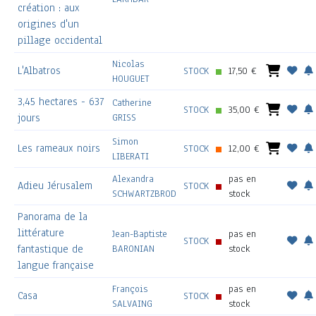
création : aux
origines d'un
pillage occidental
Nicolas
L'Albatros
STOCK
17,50 €
HOUGUET
3,45 hectares - 637
Catherine
STOCK
35,00 €
jours
GRISS
Simon
Les rameaux noirs
STOCK
12,00 €
LIBERATI
Alexandra
pas en
Adieu Jérusalem
STOCK
SCHWARTZBROD
stock
Panorama de la
littérature
Jean-Baptiste
pas en
STOCK
fantastique de
BARONIAN
stock
langue française
François
pas en
Casa
STOCK
SALVAING
stock