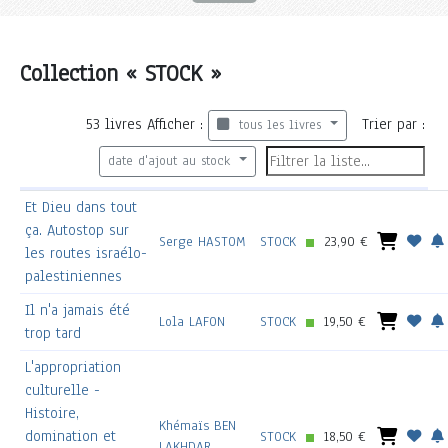
Collection « STOCK »
53
livres
Afficher :
Trier par :
tous les livres
date d'ajout au stock
Et Dieu dans tout
ça. Autostop sur
Serge HASTOM
STOCK
23,90 €
les routes israélo-
palestiniennes
Il n'a jamais été
Lola LAFON
STOCK
19,50 €
trop tard
L'appropriation
culturelle -
Histoire,
Khémaïs BEN
domination et
STOCK
18,50 €
LAKHDAR